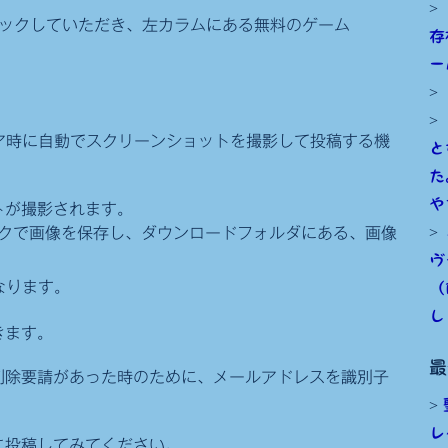
クリックしていただき、左カラムにある無料のゲーム
存
ー
リア時に自動でスクリーンショットを撮影して投稿する機
と
た
や
トが撮影されます。
ックで画像を保存し、ダウンロードフォルダにある、画像
ヴ
なります。
（
し
きます。
最
削除要請があった時のために、メールアドレスを識別子
レ
に投稿してみてください。