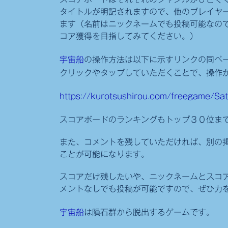
ロ
タイトルが明記されますので、他のプレイヤ
ます（名前はニックネームでも投稿可能なの
ツ
コア獲得を目指してみてください。）
シ
ロ
宇宙船
の操作方法は以下に示すリンクの同ペ
ウ
クリックやタップしていただくことで、操作
プ
https://kurotsushirou.com/freegame/Sa
ロ
ジ
スコアボードのランキングもトップ３０位ま
ェ
ク
また、コメントを残していただければ、別の掲
ト
ことが可能になります。
及
スコアだけ残したいや、ニックネームとスコ
び
メントなしでも投稿が可能ですので、ぜひ力
KurotsuShirouProject
の
宇宙船
は隕石群から脱出するゲームです。
コ