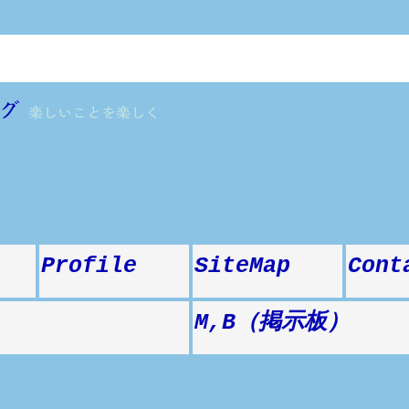
グ
楽しいことを楽しく
Profile
SiteMap
Cont
M,B（掲示板）