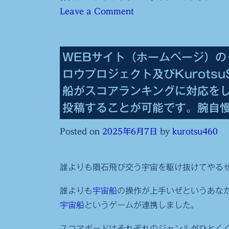
on
Leave a Comment
く
ろ
つ
WEBサイト（ホームページ）の
し
ロウプロジェクト及びKurotsuS
ろ
船がスコアランキングに対応をし
う
投稿することが可能です。腕自
プ
ロ
Posted on
2025年6月7日
by
kurotsu460
ジ
ェ
誰よりも隕石飛び交う宇宙を駆け抜けてやる
ク
ト
誰よりも
宇宙船
の操作が上手いぜというあな
及
宇宙船
というゲームが連携しました。
び
ク
スコアボードはそれぞれのジャンルがひとく