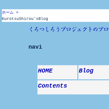
ホーム >
KurotsuShirou'sBlog
Skip
くろつしろうプロジェクトのブロ
to
content
navi
HOME
Blog
Contents