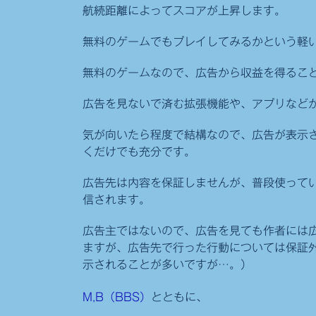
航続距離によってスコアが上昇します。
ン
テ
無料のゲームでもプレイしてみるかという軽
ン
無料のゲームなので、広告から収益を得るこ
ツ
（Contents）
広告を見ないで済む拡張機能や、アプリなど
か
ら
気が向いたら程度で結構なので、広告が表示
くだけでも充分です。
リ
ン
広告先は内容を保証しませんが、普段使って
ク
信されます。
し
広告主ではないので、広告を見ても作者には
て
ますが、広告先で行った行動については保証
い
示されることが多いですが…。）
る
無
M,B（BBS）
とともに、
料