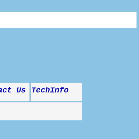
act Us
TechInfo