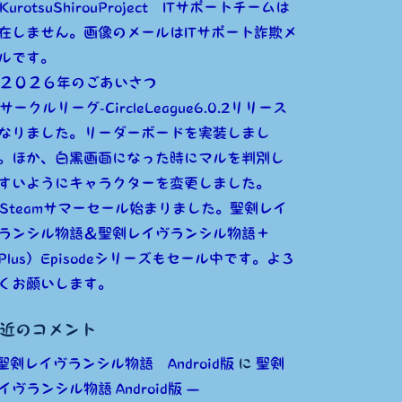
KurotsuShirouProject ITサポートチームは
在しません。画像のメールはITサポート詐欺メ
ルです。
２０２６年のごあいさつ
サークルリーグ-CircleLeague6.0.2リリース
なりました。リーダーボードを実装しまし
。ほか、白黒画面になった時にマルを判別し
すいようにキャラクターを変更しました。
Steamサマーセール始まりました。聖剣レイ
ランシル物語＆聖剣レイヴランシル物語＋
Plus）Episodeシリーズもセール中です。よろ
くお願いします。
近のコメント
聖剣レイヴランシル物語 Android版
に
聖剣
イヴランシル物語 Android版 —