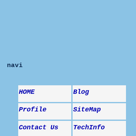
navi
HOME
Blog
Profile
SiteMap
Contact Us
TechInfo