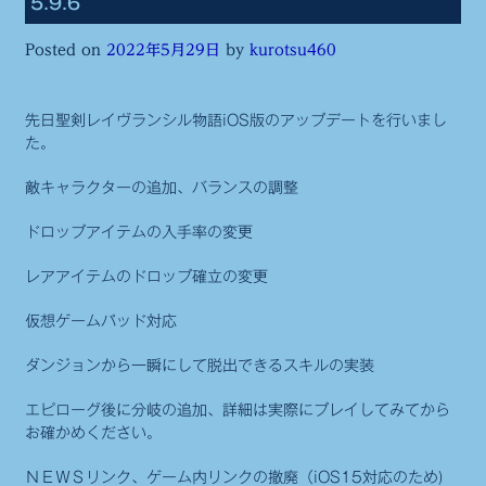
5.9.6
ヴ
Posted on
2022年5月29日
by
kurotsu460
ラ
ン
シ
先日聖剣レイヴランシル物語iOS版のアップデートを行いまし
た。
ル
物
敵キャラクターの追加、バランスの調整
語
ドロップアイテムの入手率の変更
iOS
版
レアアイテムのドロップ確立の変更
仮想ゲームパッド対応
ダンジョンから一瞬にして脱出できるスキルの実装
エピローグ後に分岐の追加、詳細は実際にプレイしてみてから
お確かめください。
ＮＥＷＳリンク、ゲーム内リンクの撤廃（iOS15対応のため)