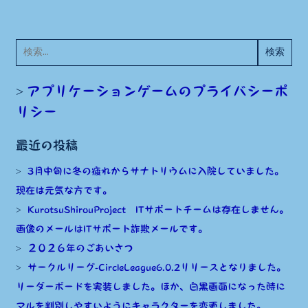
剣
レ
検
イ
索:
ヴ
アプリケーションゲームのプライバシーポ
ラ
リシー
ン
シ
最近の投稿
ル
3月中旬に冬の疲れからサナトリウムに入院していました。
物
現在は元気な方です。
語
KurotsuShirouProject ITサポートチームは存在しません。
iOS
画像のメールはITサポート詐欺メールです。
版
２０２６年のごあいさつ
2022
サークルリーグ-CircleLeague6.0.2リリースとなりました。
バ
リーダーボードを実装しました。ほか、白黒画面になった時に
ー
マルを判別しやすいようにキャラクターを変更しました。
ジ