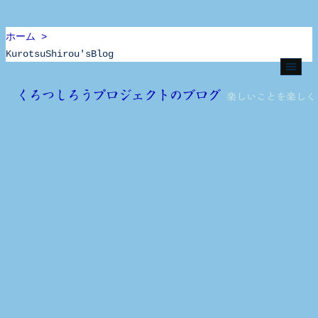
ホーム >
KurotsuShirou'sBlog
Skip
to
くろつしろうプロジェクトのブログ
楽しいことを楽しく
content