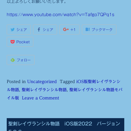
以上よろしくお願いいたします。
https://www.youtube.com/watch?v=Tafgo7QPq1s
シェア
シェア
+1
ブックマーク
Pocket
フォロー
Posted in
Uncategorized
Tagged
iOS版聖剣レイヴランシ
ル物語
,
聖剣レイヴランシル物語
,
聖剣レイヴランシル物語モバ
on
イル版
Leave a Comment
聖
剣
レ
聖剣レイヴランシル物語 iOS版2022 バージョン
イ