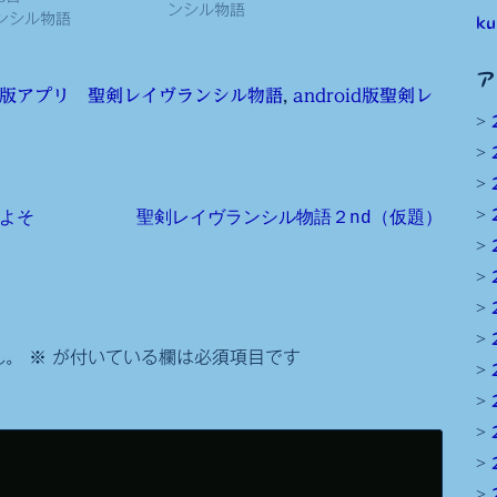
ンシル物語
ンシル物語
ku
ア
oid版アプリ 聖剣レイヴランシル物語
,
android版聖剣レ
よそ
聖剣レイヴランシル物語２nd（仮題）
。
ん。
※
が付いている欄は必須項目です