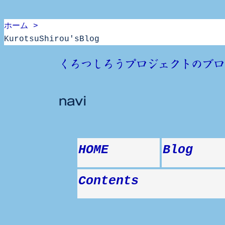
ホーム >
KurotsuShirou'sBlog
Skip
くろつしろうプロジェクトのブロ
to
content
navi
HOME
Blog
Contents