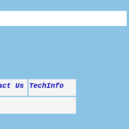
act Us
TechInfo