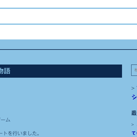
検
物語
索
最
ゲーム
て
デートを行いました。