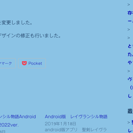
存
ー
を変更しました。
デザインの修正も行いました。
と
た
や
クマーク
Pocket
ヴ
（
し
最
シル物語Android
Android版 レイヴランシル物語
2019年1月18日
022ver.
android版アプリ 聖剣レイヴラ
レ
8日