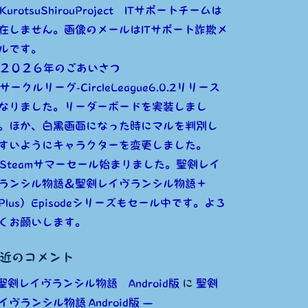
KurotsuShirouProject ITサポートチームは
在しません。画像のメールはITサポート詐欺メ
ルです。
２０２６年のごあいさつ
サークルリーグ-CircleLeague6.0.2リリース
なりました。リーダーボードを実装しまし
。ほか、白黒画面になった時にマルを判別し
すいようにキャラクターを変更しました。
Steamサマーセール始まりました。聖剣レイ
ランシル物語＆聖剣レイヴランシル物語＋
Plus）Episodeシリーズもセール中です。よろ
くお願いします。
近のコメント
聖剣レイヴランシル物語 Android版
に
聖剣
イヴランシル物語 Android版 —