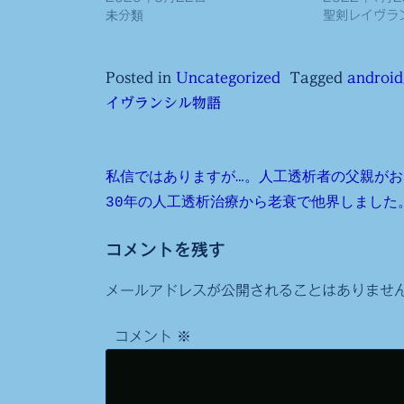
未分類
聖剣レイヴラ
Posted in
Uncategorized
Tagged
andr
イヴランシル物語
投
私信ではありますが…。人工透析者の父親がお
30年の人工透析治療から老衰で他界しました
稿
ナ
コメントを残す
ビ
メールアドレスが公開されることはありませ
ゲ
コメント
※
ー
シ