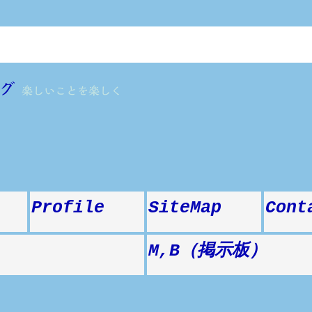
グ
楽しいことを楽しく
Profile
SiteMap
Cont
M,B（掲示板）