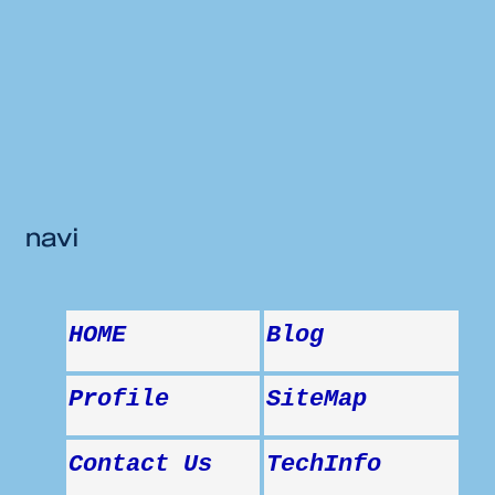
navi
HOME
Blog
Profile
SiteMap
Contact Us
TechInfo