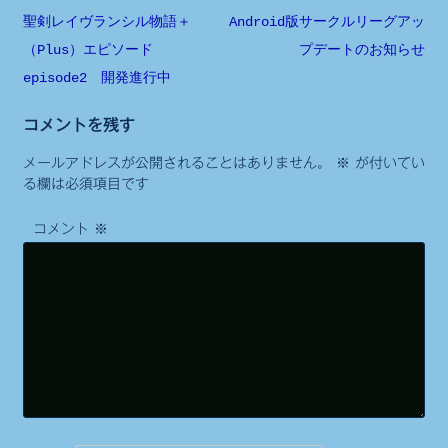
投
聖剣レイヴランシル物語＋
Android版サークルリーグアッ
（Plus）エピソード
プデートのお知らせ
稿
episode2 開発進行中
ナ
ビ
コメントを残す
ゲ
メールアドレスが公開されることはありません。
※
が付いてい
ー
る欄は必須項目です
シ
コメント
※
ョ
ン