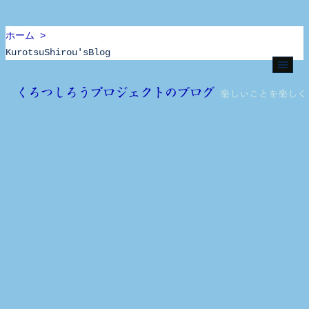
ホーム >
KurotsuShirou'sBlog
Skip
to
くろつしろうプロジェクトのブログ
楽しいことを楽しく
content