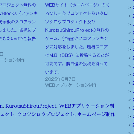
プロジェクト無料の
WEBサイト（ホームページ）のく
yBlocks（ファンキ
ろつしろうプロジェクト及びクロ
掲示板のスコアラン
ツシロウプロジェクト及び
しました。皆様にプ
KurotsuShirouProjectの無料の
だきたいのでご報告
ゲーム、宇宙船がスコアランキン
グに対応をしました。獲得スコア
4日
はM,B（BBS）に投稿することが
ケーション制作
可能です。腕自慢の投稿を待って
います。
2025年6月7日
WEBアプリケーション制作
n
,
KurotsuShirouProject
,
WEBアプリケーション制
ェクト
,
クロツシロウプロジェクト
,
ホームページ制作