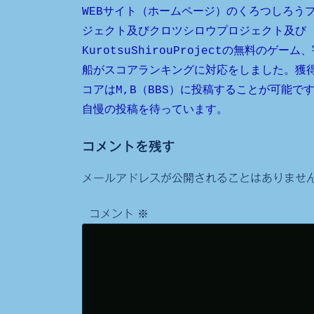
投
WEBサイト（ホームページ）のくろつしろう
ジェクト及びクロツシロウプロジェクト及び
稿
KurotsuShirouProjectの無料のゲーム
ナ
船がスコアランキングに対応をしました。獲
ビ
コアはM,B（BBS）に投稿することが可能で
自慢の投稿を待っています。
ゲ
ー
コメントを残す
シ
メールアドレスが公開されることはありませ
ョ
ン
コメント
※