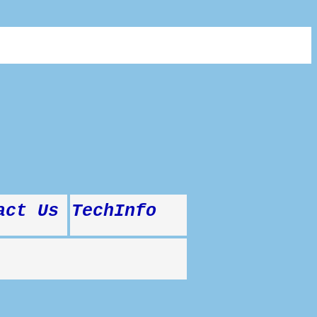
act Us
TechInfo