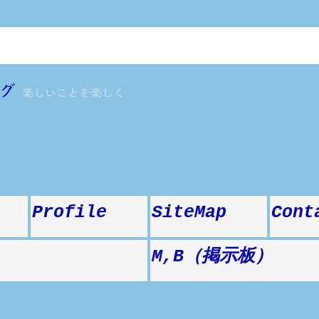
グ
楽しいことを楽しく
Profile
SiteMap
Cont
M,B（掲示板）