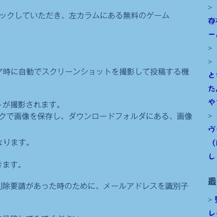
クリックしていただき、左カラムにある無料のゲーム
存
ー
リア時に自動でスクリーンショットを撮影して投稿する機
と
た
や
トが撮影されます。
ックで画像を保存し、ダウンロードフォルダにある、画像
ヴ
なります。
（
し
きます。
最
削除要請があった時のために、メールアドレスを識別子
レ