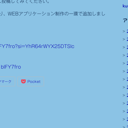
に投稿してみてください。
ku
り、WEBアプリケーション制作の一環で追加しまし
ア
IFY7fro?si=YhR64rWYX25DTSlc
bIFY7fro
クマーク
Pocket