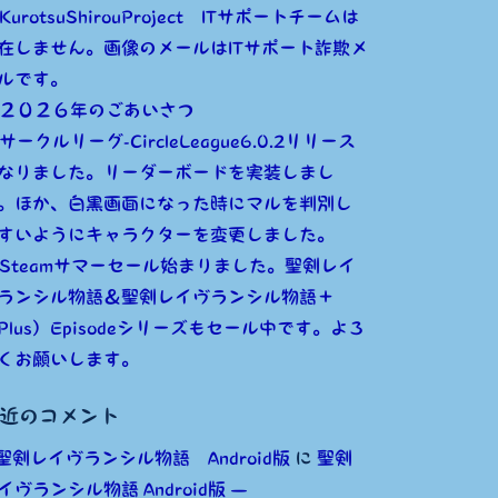
KurotsuShirouProject ITサポートチームは
在しません。画像のメールはITサポート詐欺メ
ルです。
２０２６年のごあいさつ
サークルリーグ-CircleLeague6.0.2リリース
なりました。リーダーボードを実装しまし
。ほか、白黒画面になった時にマルを判別し
すいようにキャラクターを変更しました。
Steamサマーセール始まりました。聖剣レイ
ランシル物語＆聖剣レイヴランシル物語＋
Plus）Episodeシリーズもセール中です。よろ
くお願いします。
近のコメント
聖剣レイヴランシル物語 Android版
に
聖剣
イヴランシル物語 Android版 —