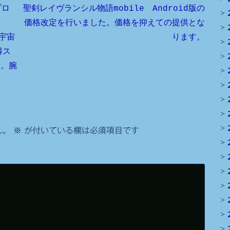
プロ
聖剣レイヴランシル物語mobile Android版の
価格改定を行いました。価格を抑えての提供とな
、宇宙
ります。
得ス
す。腕
ん。
※
が付いている欄は必須項目です