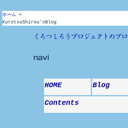
ホーム >
KurotsuShirou'sBlog
Skip
くろつしろうプロジェクトのブロ
to
content
navi
HOME
Blog
Contents