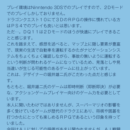
プレイ環境はNinntendo 3DSでのプレイですので、２Dモード
でのプレイしかしておりません。
ドラゴンクエスト１０にて３ＤのＲＰＧの操作に慣れている方
はＰＳ４でのプレイも良いとは思います。
ただ…。ＤＱ１１は２Ｄモードのほうが快適にプレイできるこ
とと感じます。
これを踏まえて、感想を述べると、マップ上に隠し要素が豊富
で、現実の生活で自動車を運転するかたがナビゲーションシス
テムをちょくちょく確認しながら、事故の無いように運転する
という判断が問われるゲームになっているため、見落としや見
当違いが生じる可能性のあるゲームに仕上がっています。
これは、デザイナーの堀井雄二氏がこだわった点だと感じま
す。
もともと、堀井雄二氏のゲームは即時判断（即断即決）が必要
な、アクションゲームプレイヤー向けのゲーム力を必要として
います。
本人に聞いたわけではありませんが、スーパーマリオの影響を
多く受けているゲームが歴代のドラクエにあり、将棋や囲碁を
打つかたにとっても楽しめるＲＰＧであるという印象を持って
いました。
今回はＡＩに対しての評価があまり聞かれませんが、ＡＩ戦闘