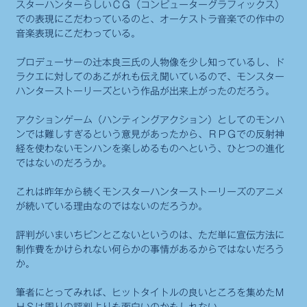
スターハンターらしいＣＧ（コンピューターグラフィックス）
での表現にこだわっているのと、オーケストラ音楽での作中の
音楽表現にこだわっている。
プロデューサーの辻本良三氏の人物像を少し知っているし、ド
ラクエに対してのあこがれも伝え聞いているので、モンスター
ハンターストーリーズという作品が出来上がったのだろう。
アクションゲーム（ハンティングアクション）としてのモンハ
ンでは難しすぎるという意見があったから、ＲＰＧでの反射神
経を使わないモンハンを楽しめるものへという、ひとつの進化
ではないのだろうか。
これは昨年から続くモンスターハンターストーリーズのアニメ
が続いている理由なのではないのだろうか。
評判がいまいちピンとこないというのは、ただ単に宣伝方法に
制作費をかけられない何らかの事情があるからではないだろう
か。
筆者にとってみれば、ヒットタイトルの良いところを集めたＭ
ＨＳは周りの評判よりも面白いのかもしれない。