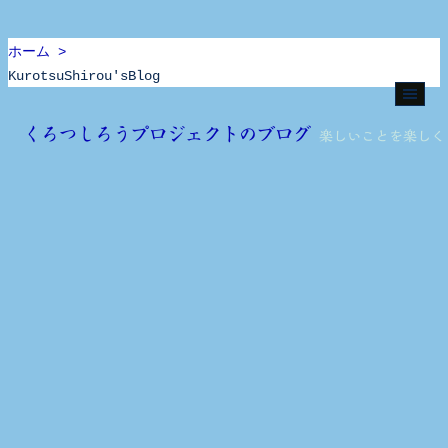
ホーム >
KurotsuShirou'sBlog
Skip
to
くろつしろうプロジェクトのブログ
楽しいことを楽しく
content