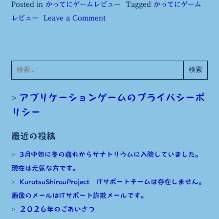
Posted in
かってにゲームレビュー
Tagged
かってにゲーム
on
レビュー
Leave a Comment
Monster
Hunter
Storys
検
tryal
索:
version
アプリケーションゲームのプライバシーポ
リシー
最近の投稿
3月中旬に冬の疲れからサナトリウムに入院していました。
現在は元気な方です。
KurotsuShirouProject ITサポートチームは存在しません。
画像のメールはITサポート詐欺メールです。
２０２６年のごあいさつ