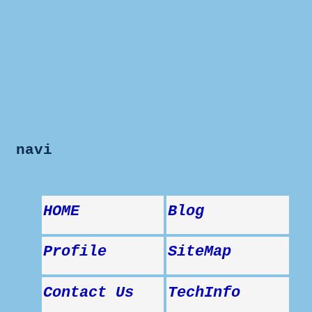
navi
HOME
Blog
Profile
SiteMap
Contact Us
TechInfo