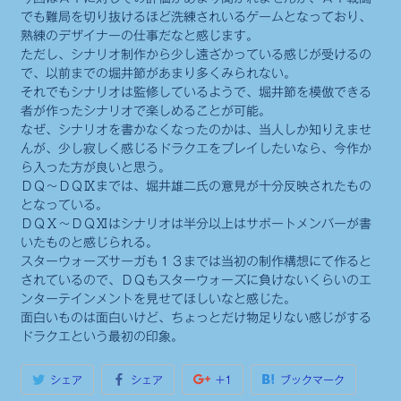
でも難局を切り抜けるほど洗練されいるゲームとなっており、
熟練のデザイナーの仕事だなと感じます。
ただし、シナリオ制作から少し遠ざかっている感じが受けるの
で、以前までの堀井節があまり多くみられない。
それでもシナリオは監修しているようで、堀井節を模倣できる
者が作ったシナリオで楽しめることが可能。
なぜ、シナリオを書かなくなったのかは、当人しか知りえませ
んが、少し寂しく感じるドラクエをプレイしたいなら、今作か
ら入った方が良いと思う。
ＤＱ～ＤＱⅨまでは、堀井雄二氏の意見が十分反映されたもの
となっている。
ＤＱⅩ～ＤＱⅪはシナリオは半分以上はサポートメンバーが書
いたものと感じられる。
スターウォーズサーガも１３までは当初の制作構想にて作ると
されているので、ＤＱもスターウォーズに負けないくらいのエ
ンターテインメントを見せてほしいなと感じた。
面白いものは面白いけど、ちょっとだけ物足りない感じがする
ドラクエという最初の印象。
シェア
シェア
+1
ブックマーク