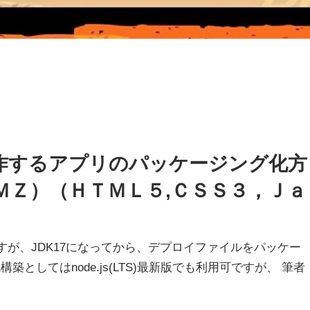
で動作するアプリのパッケージング化方
Ｖ/ＭＺ）（ＨＴＭＬ５,ＣＳＳ３，Ｊａ
すが、JDK17になってから、デプロイファイルをパッケー
としてはnode.js(LTS)最新版でも利用可ですが、 筆者