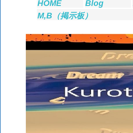
HOME
Blog
れ
M,B（掲示板）
こ
れ
と