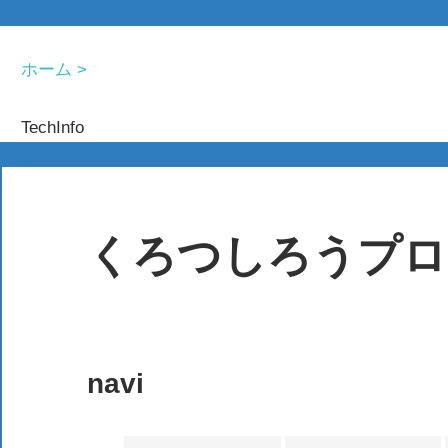
ホーム >
TechInfo
コ
ン
テ
くろつしろうプロジ
ン
ツ
技
へ
術
ス
情
navi
キ
報
ッ
を
プ
あ