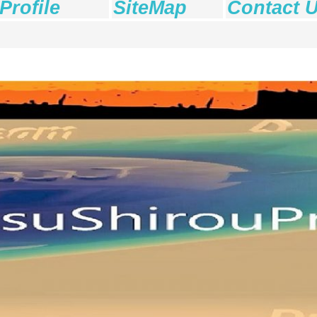
Profile
SiteMap
Contact 