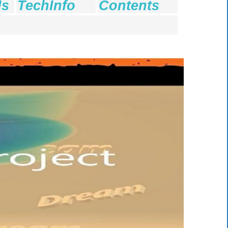
Us
TechInfo
Contents